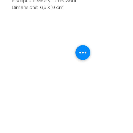
inscription "Swiety Jan Pawel ll"
Dimensions: 6,5 X 10 cm
Menu
Expéditions et retours
Termes et conditions
Méthodes de paiement