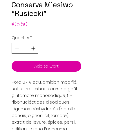
Conserve Miesiwo
"Rusiecki"
Price
€5.50
Quantity
*
Add to Cart
Porc 87 %, eau, amidon modifié,
sel, sucre, exhausteurs de goût :
glutamate monosodique, 5'-
ribonucléotides disodiques,
légumes déshydratés (carotte,
panais, oignon, ail, tomate),
extrait de levure, épices, persil,
gélifiant : algue Eucheuma