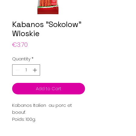
Kabanos "Sokolow"
Wloskie
Price
€3.70
Quantity
*
Add to Cart
Kabanos Italien au porc et
boeuf.
Poids: 100g.