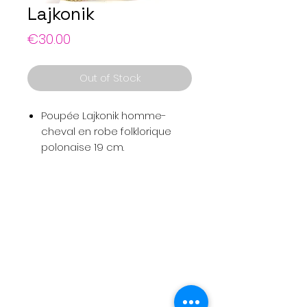
Lajkonik
Price
€30.00
Out of Stock
Poupée Lajkonik homme-
cheval en robe folklorique
polonaise 19 cm.
Menu