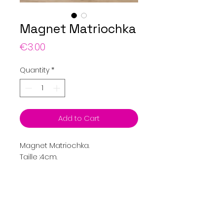
Magnet Matriochka
Price
€3.00
Quantity
*
Add to Cart
Magnet Matriochka.
Taille :4cm.
Menu