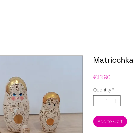
Matriochk
Price
€13.90
Quantity
*
Add to Cart