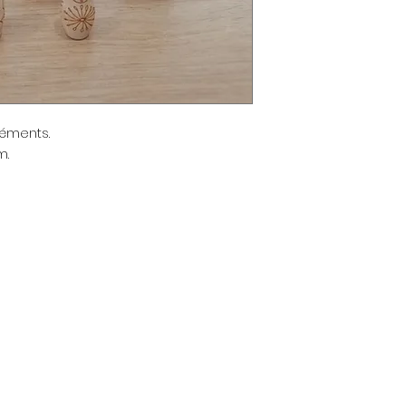
éments.
m.