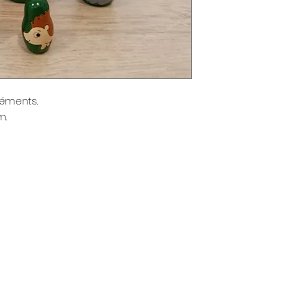
éments.
m.