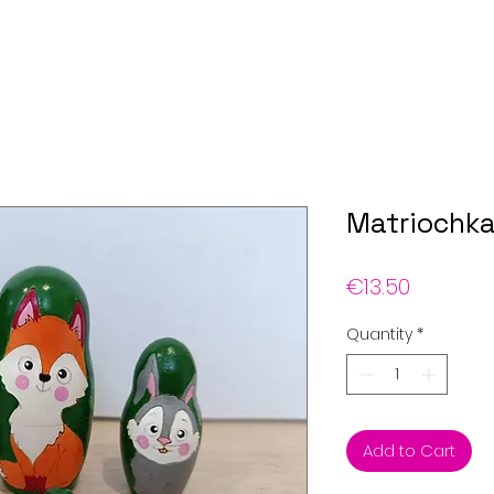
Matriochka
Price
€13.50
Quantity
*
Add to Cart