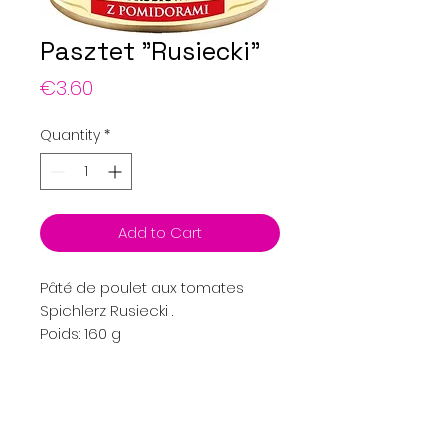
Pasztet "Rusiecki"
Price
€3.60
Quantity
*
Add to Cart
Pâté de poulet aux tomates
Spichlerz Rusiecki .
Poids: 160 g
Menu