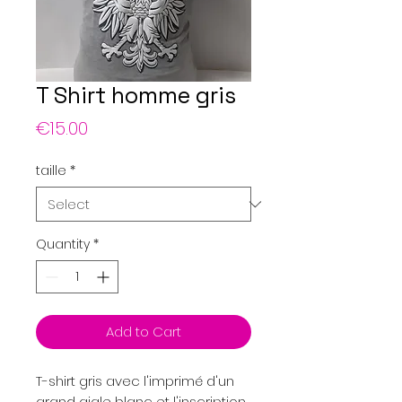
T Shirt homme gris
Price
€15.00
taille
*
Quantity
*
Add to Cart
T-shirt gris avec l'imprimé d'un
grand aigle blanc et l'inscription