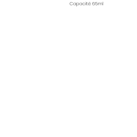
Capacité: 65ml
Menu
Accueil
Promotions
Alimentation
Artisanat
Folk
Vêtements