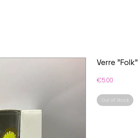
Verre "Folk"
Price
€5.00
Out of Stock